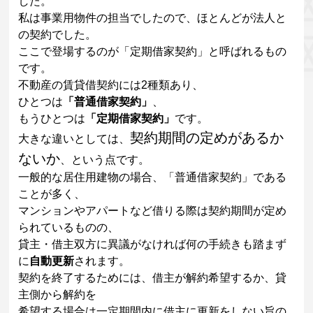
した。
私は事業用物件の担当でしたので、ほとんどが法人と
の契約でした。
ここで登場するのが「定期借家契約」と呼ばれるもの
です。
不動産の賃貸借契約には2種類あり、
ひとつは
「普通借家契約」
、
もうひとつは
「定期借家契約」
です。
契約期間の定めがあるか
大きな違いとしては、
ないか
、という点です。
一般的な居住用建物の場合、「普通借家契約」である
ことが多く、
マンションやアパートなど借りる際は契約期間が定め
られているものの、
貸主・借主双方に異議がなければ何の手続きも踏まず
に
自動更新
されます。
契約を終了するためには、借主が解約希望するか、貸
主側から解約を
希望する場合は一定期間内に借主に更新をしない旨の